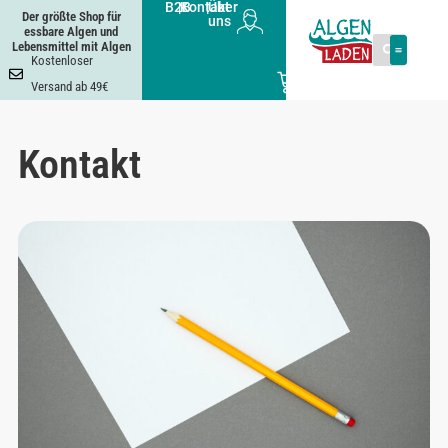
B2B
|
Kontakt
|
Über
Der größte Shop für
uns
essbare Algen und
Lebensmittel mit Algen
Kostenloser
0
Versand ab 49€
Kontakt