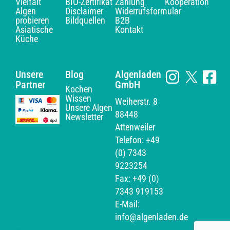
Vielfalt
BIO-Zertifikat
Zahlung
Kooperation
Algen
Disclaimer
Widerrufsformular
probieren
Bildquellen
B2B
Asiatische
Kontakt
Küche
Unsere
Blog
Algenladen
Partner
GmbH
Kochen
Wissen
Weiherstr. 8
Unsere Algen
88448
Newsletter
Attenweiler
Telefon: +49
(0) 7343
9223254
Fax: +49 (0)
7343 919153
E-Mail:
info@algenladen.de