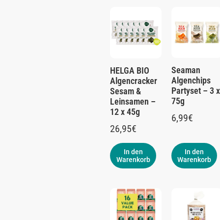
Seaman
HELGA BIO
Algenchips
Algencracker
Partyset – 3 x
Sesam &
75g
Leinsamen –
12 x 45g
6,99
€
26,95
€
In den
In den
Warenkorb
Warenkorb