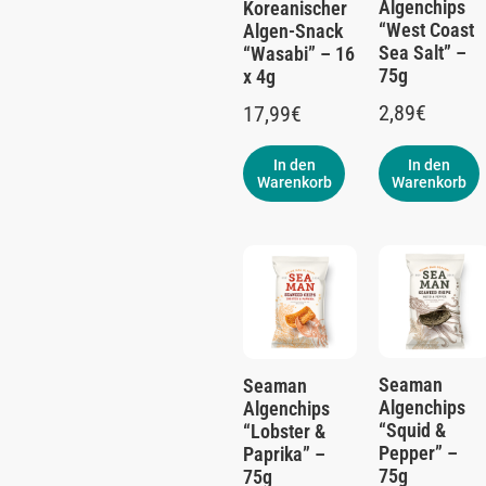
Algenchips
Koreanischer
“West Coast
Algen-Snack
Sea Salt” –
“Wasabi” – 16
75g
x 4g
2,89
€
17,99
€
In den
In den
Warenkorb
Warenkorb
Seaman
Seaman
Algenchips
Algenchips
“Squid &
“Lobster &
Pepper” –
Paprika” –
75g
75g