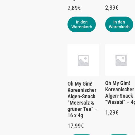
2,89
€
2,89
€
In den
In den
Warenkorb
Warenkorb
Oh My Gim!
Oh My Gim!
Koreanischer
Koreanischer
Algen-Snack
Algen-Snack
“Wasabi” – 4
“Meersalz &
grüner Tee” –
1,29
€
16 x 4g
17,99
€