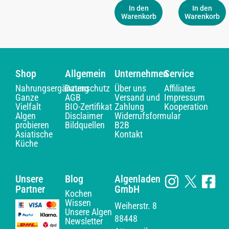
In den
In den
Warenkorb
Warenkorb
Shop
Allgemein
Unternehmen
Service
Nahrungsergänzung
Datenschutz
Über uns
Affiliates
Ganze
AGB
Versand und
Impressum
Vielfalt
BIO-Zertifikat
Zahlung
Kooperation
Algen
Disclaimer
Widerrufsformular
probieren
Bildquellen
B2B
Asiatische
Kontakt
Küche
Unsere
Blog
Algenladen
Partner
GmbH
Kochen
Wissen
Weiherstr. 8
Unsere Algen
88448
Newsletter