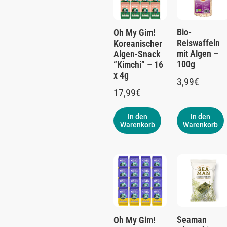
Bio-
Oh My Gim!
Reiswaffeln
Koreanischer
mit Algen –
Algen-Snack
100g
“Kimchi” – 16
x 4g
3,99
€
17,99
€
In den
In den
Warenkorb
Warenkorb
Seaman
Oh My Gim!