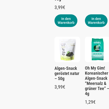
3,99
€
In den
In den
Warenkorb
Warenkorb
Oh My Gim!
Algen-Snack
Koreanischer
geröstet natur
Algen-Snack
– 50g
“Meersalz &
3,99
€
grüner Tee” 
4g
1,29
€