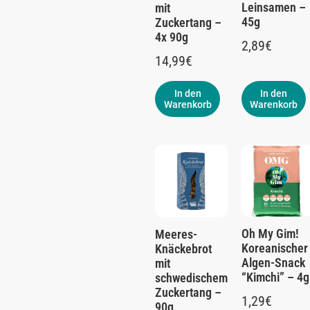
Leinsamen –
mit
45g
Zuckertang –
4x 90g
2,89
€
14,99
€
In den
In den
Warenkorb
Warenkorb
Oh My Gim!
Meeres-
Koreanischer
Knäckebrot
Algen-Snack
mit
“Kimchi” – 4g
schwedischem
Zuckertang –
1,29
€
90g