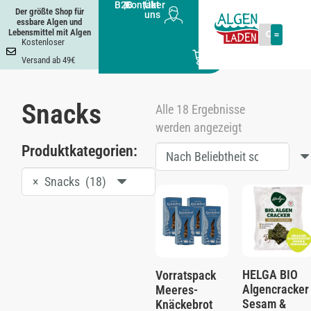
B2B
|
Kontakt
|
Über
Der größte Shop für
uns
essbare Algen und
Lebensmittel mit Algen
Kostenloser
0
Versand ab 49€
Snacks
Alle 18 Ergebnisse
werden angezeigt
Produktkategorien:
×
Snacks (18)
HELGA BIO
Vorratspack
Algencracker
Meeres-
Sesam &
Knäckebrot