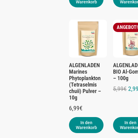
Warenkorb
Warenko
ANGEBOT!
ALGENLADEN
ALGENLAD
Marines
BIO Al-Go
Phytoplankton
– 100g
(Tetraselmis
5,99
€
2,9
chuii) Pulver –
10g
6,99
€
In den
In den
Warenkorb
Warenko