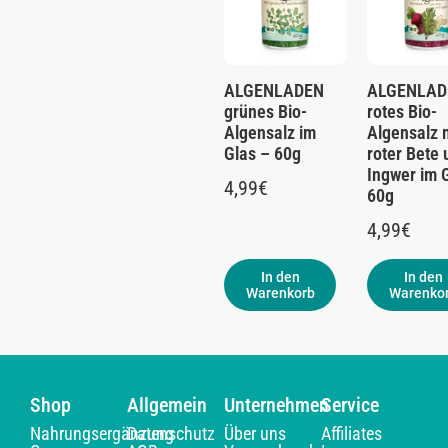
ALGENLADEN
ALGENLAD
grünes Bio-
rotes Bio-
Algensalz im
Algensalz 
Glas – 60g
roter Bete 
Ingwer im 
4,99
€
60g
4,99
€
In den
In den
Warenkorb
Warenko
Shop
Allgemein
Unternehmen
Service
Nahrungsergänzung
Datenschutz
Über uns
Affiliates