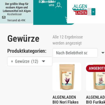
B2B
|
Kontakt
|
Über
Der größte Shop für
uns
essbare Algen und
Lebensmittel mit Algen
Kostenloser
0
Versand ab 49€
Gewürze
Alle 12 Ergebnisse
werden angezeigt
Produktkategorien:
×
Gewürze (12)
ANGEBOT!
ALGENLADEN
ALGENLAD
BIO Nori Flakes
BIO Furika