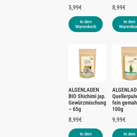
5,99
€
8,99
€
In den
In den
Warenkorb
Warenko
ALGENLADEN
ALGENLAD
BIO Shichimi jap.
Quellerpul
Gewürzmischung
fein gemah
– 65g
100g
8,99
€
9,99
€
In den
In den