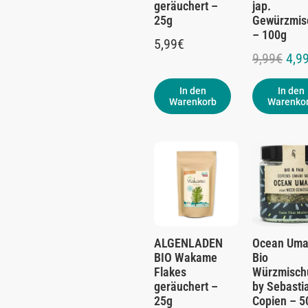
geräuchert –
jap.
25g
Gewürzmis
– 100g
5,99
€
9,99
€
4,9
In den
In den
Warenkorb
Warenko
ALGENLADEN
Ocean Uma
BIO Wakame
Bio
Flakes
Würzmisch
geräuchert –
by Sebasti
25g
Copien – 5