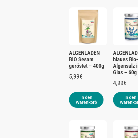
ALGENLADEN
ALGENLAD
BIO Sesam
blaues Bio-
geröstet – 400g
Algensalz 
Glas – 60g
5,99
€
4,99
€
In den
In den
Warenkorb
Warenko