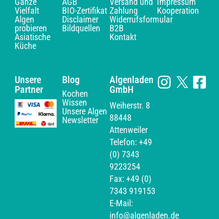
Ganze
AGB
Versand und
Impressum
Vielfalt
BIO-Zertifikat
Zahlung
Kooperation
Algen
Disclaimer
Widerrufsformular
probieren
Bildquellen
B2B
Asiatische
Kontakt
Küche
Unsere
Blog
Algenladen
Partner
GmbH
Kochen
Wissen
Weiherstr. 8
Unsere Algen
88448
Newsletter
Attenweiler
Telefon: +49
(0) 7343
9223254
Fax: +49 (0)
7343 919153
E-Mail:
info@algenladen.de