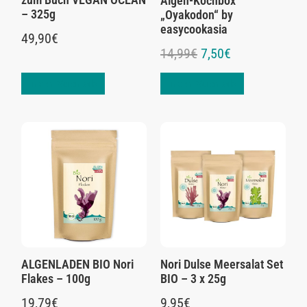
Algen-Kochbox
– 325g
„Oyakodon“ by
easycookasia
49,90
€
14,99
€
7,50
€
In den Warenkorb
In den Warenkorb
ALGENLADEN BIO Nori
Nori Dulse Meersalat Set
Flakes – 100g
BIO – 3 x 25g
19,79
€
9,95
€