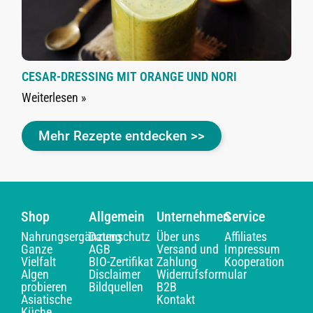
CESAR-DRESSING MIT ORANGE UND NORI
Weiterlesen »
Mehr Rezepte entdecken >>
Shop
Allgemein
Unternehmen
Service
Nahrungsergänzung
Datenschutz
Über uns
Affiliates
Ganze
AGB
Versand und
Impressum
Vielfalt
BIO-Zertifikat
Zahlung
Kooperation
Algen
Disclaimer
Widerrufsformular
probieren
Bildquellen
B2B
Asiatische
Kontakt
Küche