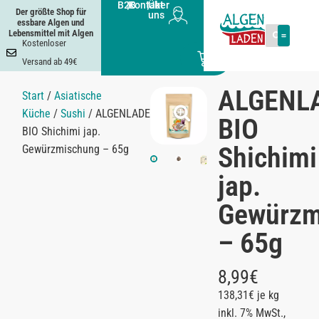
B2B
|
Kontakt
|
Über
Der größte Shop für
uns
essbare Algen und
Lebensmittel mit Algen
Kostenloser
0
Versand ab 49€
ALGENL
Start
/
Asiatische
Küche
/
Sushi
/ ALGENLADEN
BIO
BIO Shichimi jap.
Shichimi
Gewürzmischung – 65g
jap.
Gewürzm
– 65g
8,99
€
138,31€ je kg
inkl. 7% MwSt.,