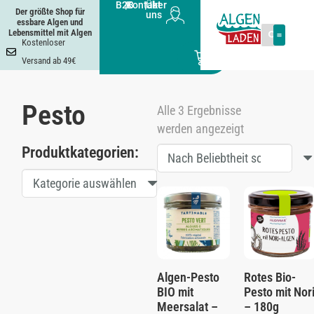
B2B
|
Kontakt
|
Über
Der größte Shop für
uns
essbare Algen und
Lebensmittel mit Algen
Kostenloser
0
Versand ab 49€
Pesto
Alle 3 Ergebnisse
werden angezeigt
Produktkategorien:
Kategorie auswählen
Algen-Pesto
Rotes Bio-
BIO mit
Pesto mit Nor
Meersalat –
– 180g