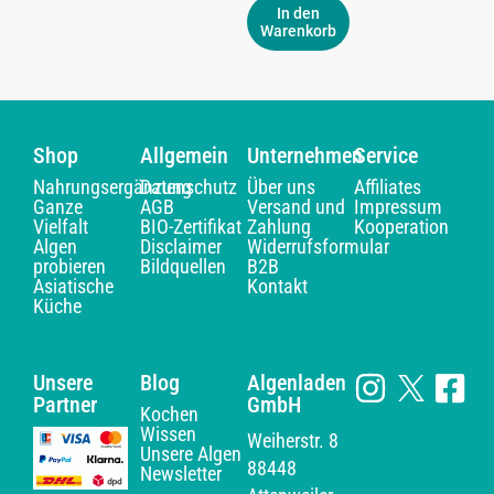
In den
Warenkorb
Shop
Allgemein
Unternehmen
Service
Nahrungsergänzung
Datenschutz
Über uns
Affiliates
Ganze
AGB
Versand und
Impressum
Vielfalt
BIO-Zertifikat
Zahlung
Kooperation
Algen
Disclaimer
Widerrufsformular
probieren
Bildquellen
B2B
Asiatische
Kontakt
Küche
Unsere
Blog
Algenladen
Partner
GmbH
Kochen
Wissen
Weiherstr. 8
Unsere Algen
88448
Newsletter