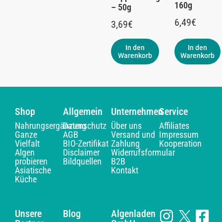
160g
– 50g
6,49
€
3,69
€
In den
In den
Warenkorb
Warenkorb
Shop
Allgemein
Unternehmen
Service
Nahrungsergänzung
Datenschutz
Über uns
Affiliates
Ganze
AGB
Versand und
Impressum
Vielfalt
BIO-Zertifikat
Zahlung
Kooperation
Algen
Disclaimer
Widerrufsformular
probieren
Bildquellen
B2B
Asiatische
Kontakt
Küche
Unsere
Blog
Algenladen