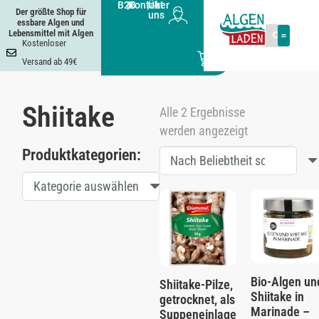
B2B
|
Kontakt
|
Über
Der größte Shop für
uns
essbare Algen und
Lebensmittel mit Algen
Kostenloser
0
Versand ab 49€
Shiitake
Alle 2 Ergebnisse
werden angezeigt
Produktkategorien:
Kategorie auswählen
Bio-Algen un
Shiitake-Pilze,
Shiitake in
getrocknet, als
Marinade –
Suppeneinlage