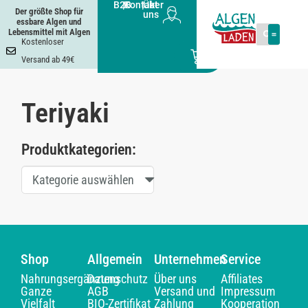
B2B
|
Kontakt
|
Über
Der größte Shop für
uns
essbare Algen und
Lebensmittel mit Algen
Kostenloser
0
Versand ab 49€
Teriyaki
Produktkategorien:
Kategorie auswählen
Shop
Allgemein
Unternehmen
Service
Nahrungsergänzung
Datenschutz
Über uns
Affiliates
Ganze
AGB
Versand und
Impressum
Vielfalt
BIO-Zertifikat
Zahlung
Kooperation