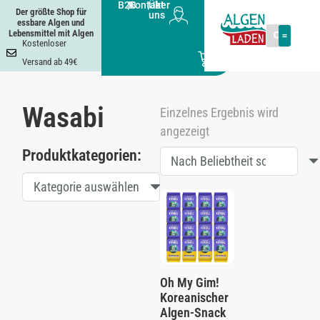
B2B
|
Kontakt
|
Über
Der größte Shop für
uns
essbare Algen und
Lebensmittel mit Algen
Kostenloser
0
Versand ab 49€
Wasabi
Einzelnes Ergebnis wird
angezeigt
Produktkategorien:
Kategorie auswählen
Oh My Gim!
Koreanischer
Algen-Snack