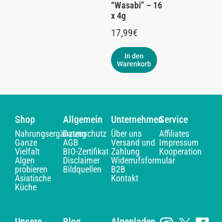
“Wasabi” – 16
x 4g
17,99
€
In den
Warenkorb
Shop
Allgemein
Unternehmen
Service
Nahrungsergänzung
Datenschutz
Über uns
Affiliates
Ganze
AGB
Versand und
Impressum
Vielfalt
BIO-Zertifikat
Zahlung
Kooperation
Algen
Disclaimer
Widerrufsformular
probieren
Bildquellen
B2B
Asiatische
Kontakt
Küche
Unsere
Blog
Algenladen