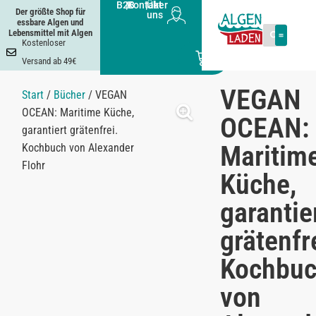
B2B
|
Kontakt
|
Über
Der größte Shop für
uns
essbare Algen und
Lebensmittel mit Algen
Kostenloser
0
Versand ab 49€
VEGAN
Start
/
Bücher
/ VEGAN
OCEAN: Maritime Küche,
OCEAN:
garantiert grätenfrei.
Maritim
Kochbuch von Alexander
Flohr
Küche,
garantie
grätenfr
Kochbu
von