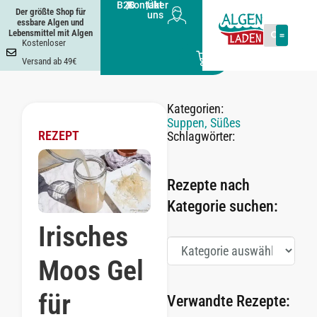
B2B
|
Kontakt
|
Über
Der größte Shop für
uns
essbare Algen und
Lebensmittel mit Algen
Kostenloser
0
Versand ab 49€
Kategorien:
Suppen
,
Süßes
REZEPT
Schlagwörter:
Rezepte nach
Kategorie suchen:
Irisches
Moos Gel
für
Verwandte Rezepte: