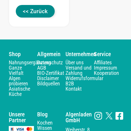
<< Zurück
Shop
Allgemein
Unternehmen
Service
Nahrungsergänzung
Datenschutz
Über uns
Affiliates
Ganze
AGB
Versand und
Impressum
Vielfalt
BIO-Zertifikat
Zahlung
Kooperation
Algen
Disclaimer
Widerrufsformular
probieren
Bildquellen
B2B
Asiatische
Kontakt
Küche
Unsere
Blog
Algenladen
Partner
GmbH
Kochen
Wissen
Weiherstr. 8