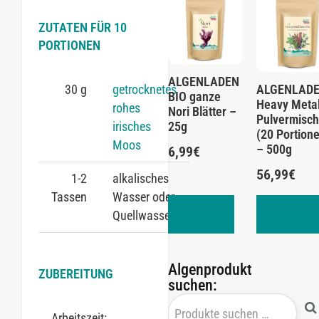
ZUTATEN FÜR 10
PORTIONEN
ALGENLADEN
30 g
getrocknetes
ALGENLAD
BIO ganze
Heavy Meta
rohes
Nori Blätter –
Pulvermisc
irisches
25g
(20 Portion
Moos
– 500g
6,99
€
56,99
€
1-2
alkalisches
Tassen
Wasser oder
In den
In den
Quellwasser
Warenkorb
Warenkorb
Algenprodukt
ZUBEREITUNG
suchen:
Arbeitszeit:
1 Tag