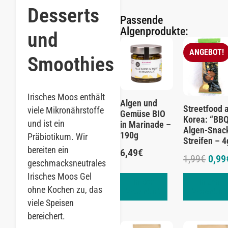
Desserts
Passende
Algenprodukte:
und
ANGEBOT!
Smoothies
Irisches Moos enthält
Algen und
Streetfood 
viele Mikronährstoffe
Gemüse BIO
Korea: “BB
und ist ein
in Marinade –
Algen-Snac
190g
Präbiotikum. Wir
Streifen – 4
bereiten ein
6,49
€
1,99
€
0,99
geschmacksneutrales
Irisches Moos Gel
In den
In den
ohne Kochen zu, das
Warenkorb
Warenkorb
viele Speisen
bereichert.