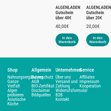
ALGENLADEN
ALGENLADEN
Gutschein
Gutschein
über 40€
über 20€
40,00
€
20,00
€
In den
In den
Warenkorb
Warenkorb
Shop
Allgemein
Unternehmen
Service
Nahrungsergänzung
Datenschutz
Über uns
Affiliates
Ganze
AGB
Versand und
Impressum
Vielfalt
BIO-Zertifikat
Zahlung
Kooperation
Algen
Disclaimer
Widerrufsformular
probieren
Bildquellen
B2B
Asiatische
Kontakt
Küche