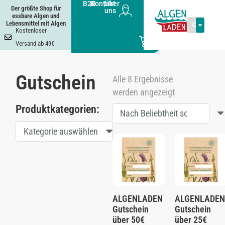
B2B
|
Kontakt
|
Über
Der größte Shop für
uns
essbare Algen und
Lebensmittel mit Algen
Kostenloser
0
Versand ab 49€
Gutschein
Alle 8 Ergebnisse
werden angezeigt
Produktkategorien:
Kategorie auswählen
ALGENLADEN
ALGENLADEN
Gutschein
Gutschein
über 50€
über 25€