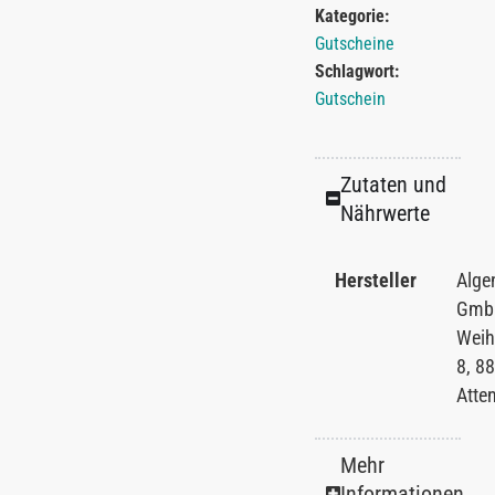
Kategorie:
Gutscheine
Schlagwort:
Gutschein
Zutaten und
Nährwerte
Hersteller
Alge
Gmb
Weihe
8, 8
Atte
Mehr
Informationen