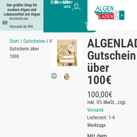
B2B
|
Kontakt
|
Über
Der größte Shop für
uns
essbare Algen und
Lebensmittel mit Algen
Kostenloser
0
Versand ab 49€
ALGENLA
Start
/
Gutscheine
/ ALGENLADEN
Gutschein über
Gutschein
100€
über
100€
100,00
€
inkl. 0% MwSt., zzgl.
Versand
Lieferzeit: 1-4
Werktage
Mit dem