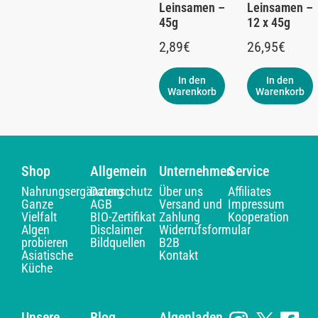
Leinsamen –
Leinsamen –
45g
12 x 45g
2,89
€
26,95
€
In den
In den
Warenkorb
Warenkorb
Shop
Allgemein
Unternehmen
Service
Nahrungsergänzung
Datenschutz
Über uns
Affiliates
Ganze
AGB
Versand und
Impressum
Vielfalt
BIO-Zertifikat
Zahlung
Kooperation
Algen
Disclaimer
Widerrufsformular
probieren
Bildquellen
B2B
Asiatische
Kontakt
Küche
Unsere
Blog
Algenladen