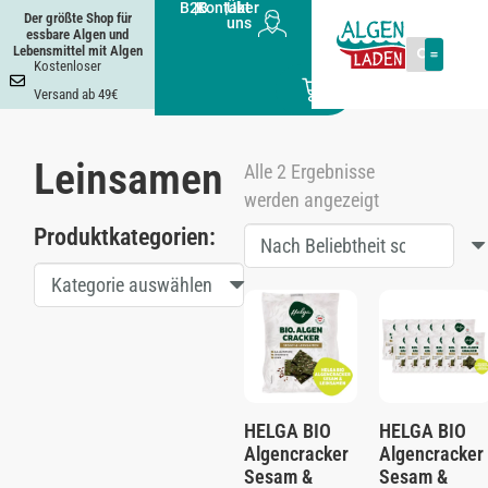
B2B
|
Kontakt
|
Über
Der größte Shop für
uns
essbare Algen und
Lebensmittel mit Algen
Kostenloser
0
Versand ab 49€
Leinsamen
Alle 2 Ergebnisse
werden angezeigt
Produktkategorien:
Kategorie auswählen
HELGA BIO
HELGA BIO
Algencracker
Algencracker
Sesam &
Sesam &