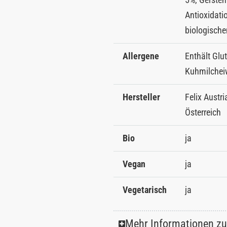
Antioxidati
biologisch
Allergene
Enthält Glu
Kuhmilcheiw
Hersteller
Felix Austr
Österreich
Bio
ja
Vegan
ja
Vegetarisch
ja
Mehr Informationen z