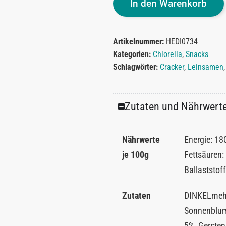
In den Warenkorb
Artikelnummer:
HEDI0734
Kategorien:
Chlorella
,
Snacks
Schlagwörter:
Cracker
,
Leinsamen
Zutaten und Nährwert
Nährwerte
Energie: 180
je 100g
Fettsäuren:
Ballaststoff
Zutaten
DINKELmehl
Sonnenblum
5%, Gersten