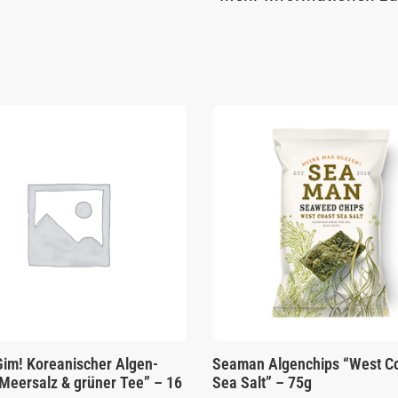
im! Koreanischer Algen-
Seaman Algenchips “West C
Meersalz & grüner Tee” – 16
Sea Salt” – 75g