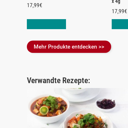
x 4g
17,99
€
17,99
€
In den Warenkorb
In den
Mehr Produkte entdecken >>
Verwandte Rezepte: