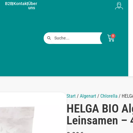
B2B
|
Kontakt
|
Über
uns
0
Start
/
Algenart
/
Chlorella
/ HELGA
HELGA BIO Al
Leinsamen – 