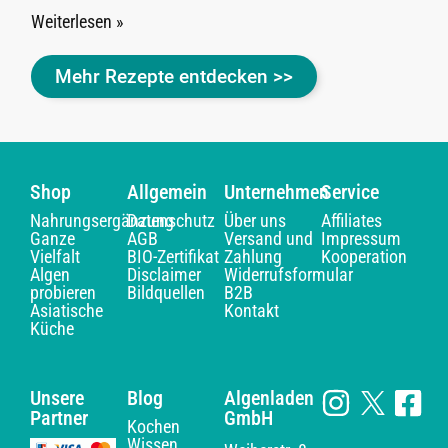
Weiterlesen »
Mehr Rezepte entdecken >>
Shop
Allgemein
Unternehmen
Service
Nahrungsergänzung
Datenschutz
Über uns
Affiliates
Ganze
AGB
Versand und
Impressum
Vielfalt
BIO-Zertifikat
Zahlung
Kooperation
Algen
Disclaimer
Widerrufsformular
probieren
Bildquellen
B2B
Asiatische
Kontakt
Küche
Unsere
Blog
Algenladen
Partner
GmbH
Kochen
Wissen