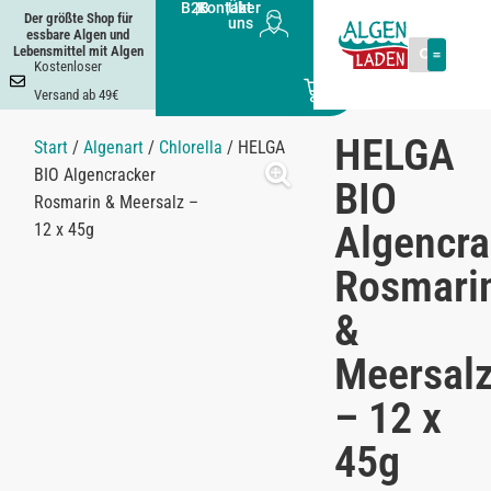
B2B
|
Kontakt
|
Über
Der größte Shop für
uns
essbare Algen und
Lebensmittel mit Algen
Kostenloser
0
Versand ab 49€
HELGA
Start
/
Algenart
/
Chlorella
/ HELGA
BIO Algencracker
BIO
Rosmarin & Meersalz –
Algencra
12 x 45g
Rosmari
&
Meersal
– 12 x
45g