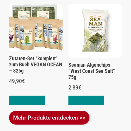
Zutaten-Set “komplett”
zum Buch VEGAN OCEAN
Seaman Algenchips
– 325g
“West Coast Sea Salt” –
75g
49,90
€
2,89
€
In den Warenkorb
In den Warenkorb
Mehr Produkte entdecken >>