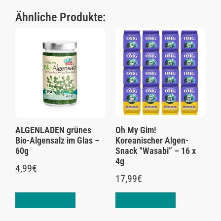
Ähnliche Produkte:
ALGENLADEN grünes
Oh My Gim!
Bio-Algensalz im Glas –
Koreanischer Algen-
60g
Snack “Wasabi” – 16 x
4g
4,99
€
17,99
€
In den Warenkorb
In den Warenkorb