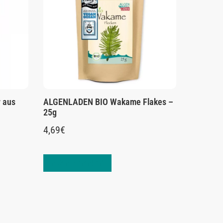
r aus
ALGENLADEN BIO Wakame Flakes –
25g
4,69
€
In den Warenkorb