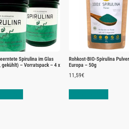
eerntete Spirulina im Glas
Rohkost-BIO-Spirulina Pulve
, gekühlt) – Vorratspack – 4 x
Europa – 50g
11,59
€
 Warenkorb
In den Warenkorb