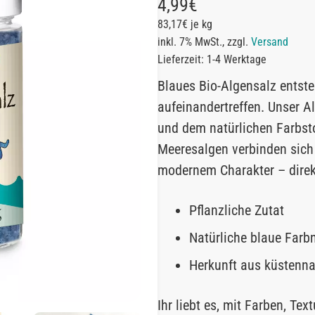
4,99
€
83,17€ je kg
inkl. 7% MwSt., zzgl.
Versand
Lieferzeit: 1-4 Werktage
Blaues Bio-Algensalz entste
aufeinandertreffen. Unser A
und dem natürlichen Farbsto
Meeresalgen verbinden sich
modernem Charakter – direkt
Pflanzliche Zutat
Natürliche blaue Far
Herkunft aus küstenn
Ihr liebt es, mit Farben, Te