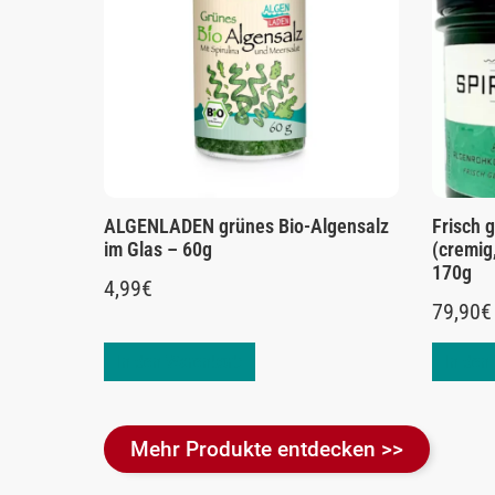
ALGENLADEN grünes Bio-Algensalz
Frisch g
im Glas – 60g
(cremig
170g
4,99
€
79,90
€
In den Warenkorb
In den
Mehr Produkte entdecken >>