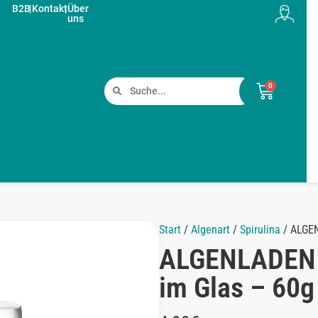
B2B
|
Kontakt
|
Über
uns
0
Start
/
Algenart
/
Spirulina
/ ALGEN
ALGENLADEN b
im Glas – 60g