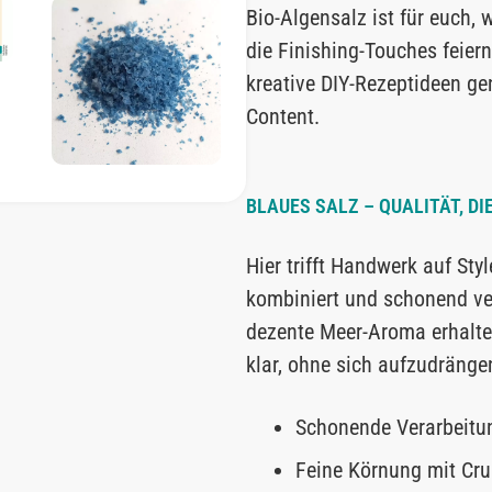
Bio-Algensalz ist für euch, 
die Finishing-Touches feie
kreative DIY-Rezeptideen ge
Content.
BLAUES SALZ – QUALITÄT, DI
Hier trifft Handwerk auf Sty
kombiniert und schonend ver
dezente Meer-Aroma erhalten
klar, ohne sich aufzudränge
Schonende Verarbeitu
Feine Körnung mit Cr