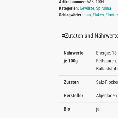
Artikelnummer:
AAEJ1004
Kategorien:
Gewürze
,
Spirulina
Schlagwörter:
blau
,
Flakes
,
Flocke
Zutaten und Nährwert
Nährwerte
Energie: 18 
je 100g
Fettsäuren: 
Ballaststoff
Zutaten
Salz-Flocke
Hersteller
Algenladen 
Bio
ja