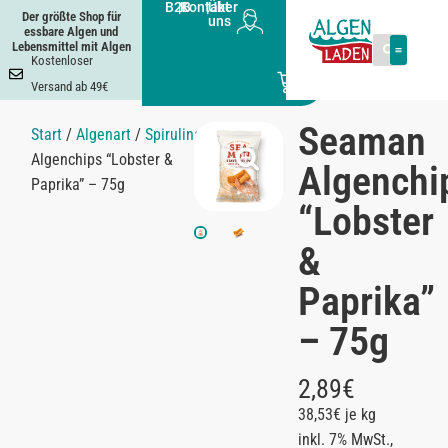
B2B
|
Kontakt
|
Über
Der größte Shop für
uns
essbare Algen und
Lebensmittel mit Algen
Kostenloser
0
Versand ab 49€
Seaman
Start
/
Algenart
/
Spirulina
/ Seaman
Algenchips “Lobster &
Algenchi
Paprika” – 75g
“Lobster
&
Paprika”
– 75g
2,89
€
38,53€ je kg
inkl. 7% MwSt.,