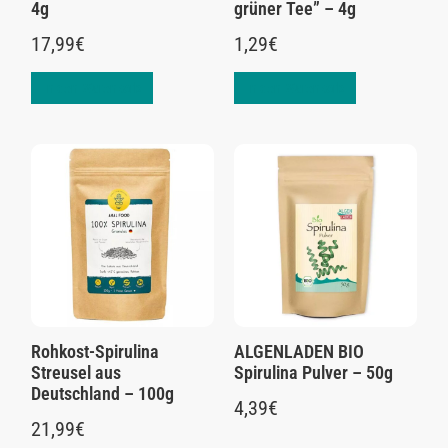
4g
grüner Tee” – 4g
17,99
€
1,29
€
In den Warenkorb
In den Warenkorb
Rohkost-Spirulina
ALGENLADEN BIO
Streusel aus
Spirulina Pulver – 50g
Deutschland – 100g
4,39
€
21,99
€