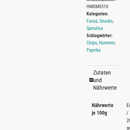
HMDM0510
Kategorien:
Fucus
,
Snacks
,
Spirulina
Schlagwörter:
Chips
,
Hummer
,
Paprika
Zutaten
und
Nährwerte
Nährwerte
E
je 100g
/
2
g