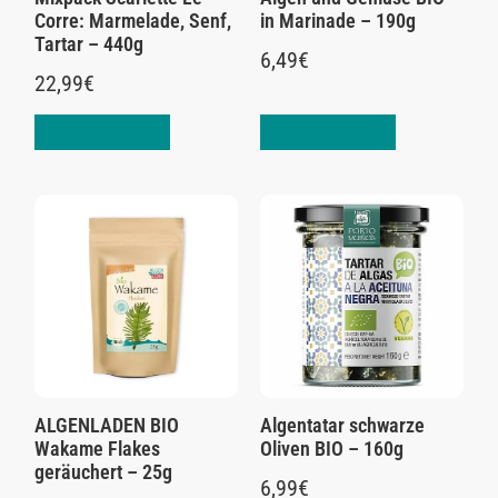
Corre: Marmelade, Senf,
in Marinade – 190g
Tartar – 440g
6,49
€
22,99
€
In den Warenkorb
In den Warenkorb
ALGENLADEN BIO
Algentatar schwarze
Wakame Flakes
Oliven BIO – 160g
geräuchert – 25g
6,99
€