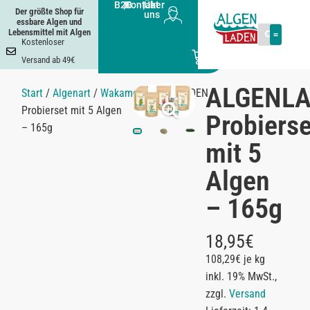
B2B
|
Kontakt
|
Über
Der größte Shop für
uns
essbare Algen und
Lebensmittel mit Algen
Kostenloser
0
Versand ab 49€
ALGENL
Start
/
Algenart
/
Wakame
/ ALGENLADEN
Probierset mit 5 Algen
Probierse
– 165g
mit 5
Algen
– 165g
18,95
€
108,29€ je kg
inkl. 19% MwSt.,
zzgl.
Versand