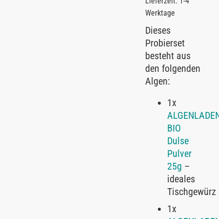
Lieferzeit: 1-4
Werktage
Dieses
Probierset
besteht aus
den folgenden
Algen:
1x
ALGENLADE
BIO
Dulse
Pulver
25g
–
ideales
Tischgewürz
1x