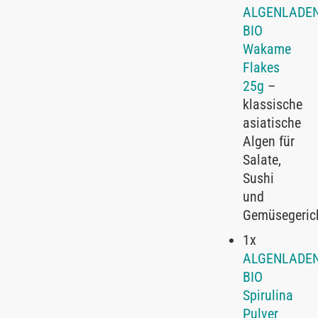
ALGENLADE
BIO
Wakame
Flakes
25g
–
klassische
asiatische
Algen für
Salate,
Sushi
und
Gemüsegeric
1x
ALGENLADE
BIO
Spirulina
Pulver