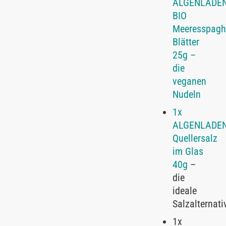
ALGENLADE
BIO
Meeresspaghe
Blätter
25g –
die
veganen
Nudeln
1x
ALGENLADE
Quellersalz
im Glas
40g
–
die
ideale
Salzalternati
1x