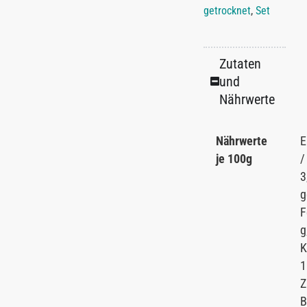
getrocknet
,
Set
Zutaten
und
Nährwerte
Nährwerte
E
je 100g
/
3
g
F
g
K
1
Z
B