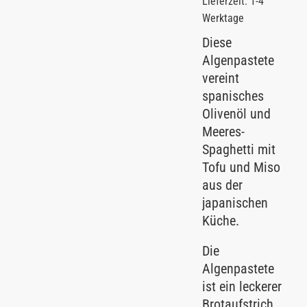
Lieferzeit: 1-4
Werktage
Diese
Algenpastete
vereint
spanisches
Olivenöl und
Meeres-
Spaghetti mit
Tofu und Miso
aus der
japanischen
Küche.
Die
Algenpastete
ist ein leckerer
Brotaufstrich