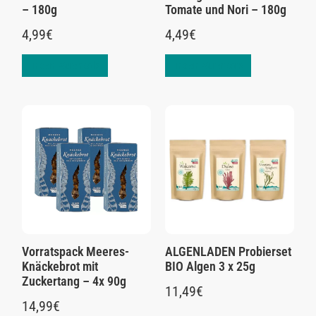
– 180g
Tomate und Nori – 180g
4,99
€
4,49
€
In den Warenkorb
In den Warenkorb
Vorratspack Meeres-
ALGENLADEN Probierset
Knäckebrot mit
BIO Algen 3 x 25g
Zuckertang – 4x 90g
11,49
€
14,99
€