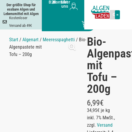
B2B
|
Kontakt
|
Über
Der größte Shop für
uns
essbare Algen und
Lebensmittel mit Algen
Kostenloser
0
Versand ab 49€
Bio-
Start
/
Algenart
/
Meeresspaghetti
/ Bio-
Algenpastete mit
Algenpas
Tofu – 200g
mit
Tofu –
200g
6,99
€
34,95€ je kg
inkl. 7% MwSt.,
zzgl.
Versand