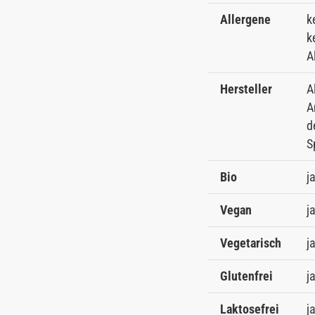
Allergene
k
k
A
Hersteller
A
A
d
S
Bio
j
Vegan
j
Vegetarisch
j
Glutenfrei
j
Laktosefrei
j