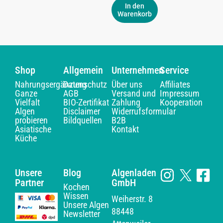
In den
Warenkorb
Shop
Allgemein
Unternehmen
Service
Nahrungsergänzung
Datenschutz
Über uns
Affiliates
Ganze
AGB
Versand und
Impressum
Vielfalt
BIO-Zertifikat
Zahlung
Kooperation
Algen
Disclaimer
Widerrufsformular
probieren
Bildquellen
B2B
Asiatische
Kontakt
Küche
Unsere
Blog
Algenladen
Partner
GmbH
Kochen
Wissen
Weiherstr. 8
Unsere Algen
88448
Newsletter