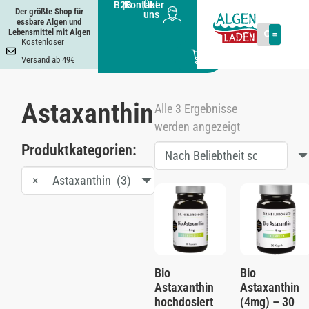
B2B
|
Kontakt
|
Über
Der größte Shop für
uns
essbare Algen und
Lebensmittel mit Algen
Kostenloser
0
Versand ab 49€
Astaxanthin
Alle 3 Ergebnisse
werden angezeigt
Produktkategorien:
×
Astaxanthin (3)
Bio
Bio
Astaxanthin
Astaxanthin
hochdosiert
(4mg) – 30