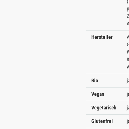
(
p
Z
Hersteller
A
W
A
Bio
j
Vegan
j
Vegetarisch
j
Glutenfrei
j