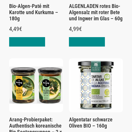
Bio-Algen-Paté mit
ALGENLADEN rotes Bio-
Karotte und Kurkuma –
Algensalz mit roter Bete
180g
und Ingwer im Glas – 60g
4,49
€
4,99
€
In den Warenkorb
In den Warenkorb
Arang-Probierpaket:
Algentatar schwarze
Authentisch koreanische
Oliven BIO – 160g
Bio Seetangsuppen – 2 x