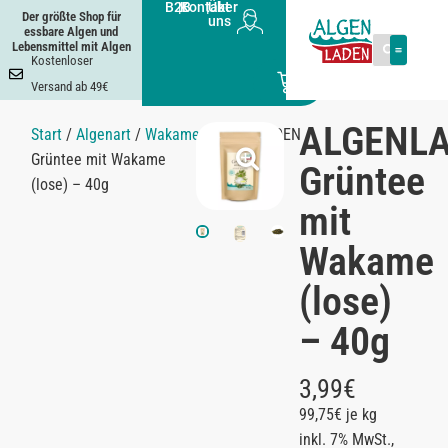
B2B
|
Kontakt
|
Über
Der größte Shop für
uns
essbare Algen und
Lebensmittel mit Algen
Kostenloser
0
Versand ab 49€
ALGENL
Start
/
Algenart
/
Wakame
/ ALGENLADEN
Grüntee mit Wakame
Grüntee
(lose) – 40g
mit
Wakame
(lose)
– 40g
3,99
€
99,75€ je kg
inkl. 7% MwSt.,