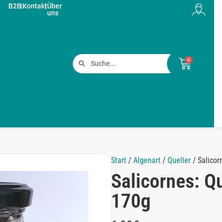
B2B
|
Kontakt
|
Über
uns
0
Start
/
Algenart
/
Queller
/ Salicor
Salicornes: Qu
170g