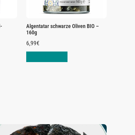
-
Algentatar schwarze Oliven BIO –
160g
6,99
€
In den Warenkorb