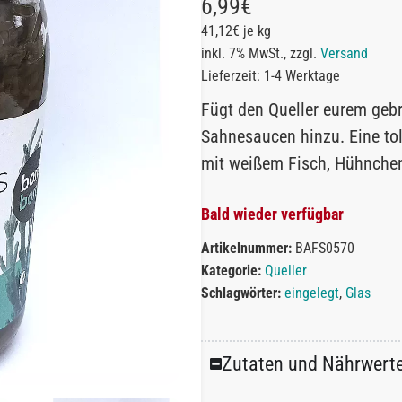
6,99
€
41,12€ je kg
inkl. 7% MwSt., zzgl.
Versand
Lieferzeit: 1-4 Werktage
Fügt den Queller eurem geb
Sahnesaucen hinzu. Eine tol
mit weißem Fisch, Hühnche
Bald wieder verfügbar
Artikelnummer:
BAFS0570
Kategorie:
Queller
Schlagwörter:
eingelegt
,
Glas
Zutaten und Nährwert