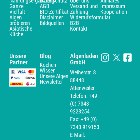
Nahrungsergänzung
Datenschutz
Über uns
Affiliates
Ganze
AGB
Versand und
Impressum
Vielfalt
BIO-Zertifikat
Zahlung
Kooperation
Algen
Disclaimer
Widerrufsformular
probieren
Bildquellen
B2B
Asiatische
Kontakt
Küche
Unsere
Blog
Algenladen
Partner
GmbH
Kochen
Wissen
Weiherstr. 8
Unsere Algen
88448
Newsletter
Attenweiler
Telefon: +49
(0) 7343
9223254
Fax: +49 (0)
7343 919153
E-Mail: