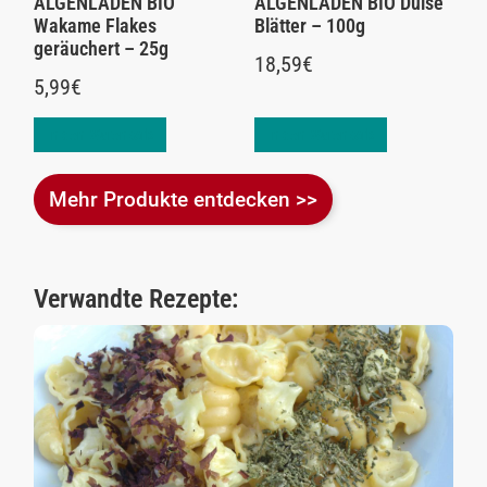
ALGENLADEN BIO
ALGENLADEN BIO Dulse
Wakame Flakes
Blätter – 100g
geräuchert – 25g
18,59
€
5,99
€
In den Warenkorb
In den Warenkorb
Mehr Produkte entdecken >>
Verwandte Rezepte: