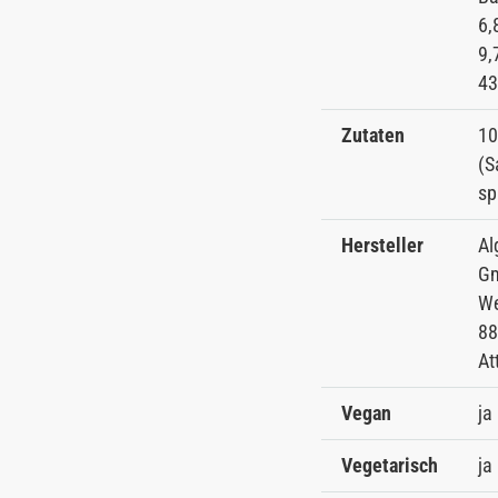
6,
9,
43
Zutaten
10
(S
sp
Hersteller
Al
G
We
88
At
Vegan
ja
Vegetarisch
ja