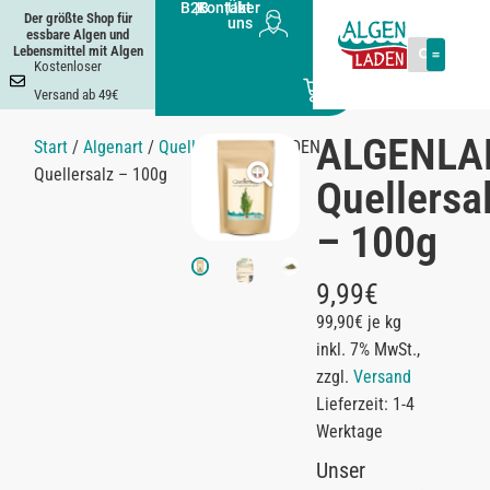
B2B
|
Kontakt
|
Über
Der größte Shop für
uns
essbare Algen und
Lebensmittel mit Algen
Kostenloser
0
Versand ab 49€
ALGENLA
Start
/
Algenart
/
Queller
/ ALGENLADEN
Quellersalz – 100g
Quellersa
– 100g
9,99
€
99,90€ je kg
inkl. 7% MwSt.,
zzgl.
Versand
Lieferzeit: 1-4
Werktage
Unser