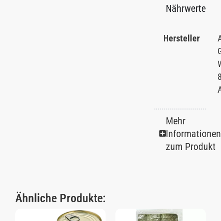
Nährwerte
Hersteller
W
A
Mehr
Informationen
zum Produkt
Ähnliche Produkte: