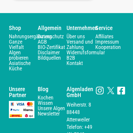
Shop
Allgemein
Unternehmen
Service
Nahrungsergänzung
Datenschutz
Über uns
Affiliates
Ganze
AGB
Versand und
Impressum
Vielfalt
BIO-Zertifikat
Zahlung
Kooperation
Algen
Disclaimer
Widerrufsformular
probieren
Bildquellen
B2B
Asiatische
Kontakt
Küche
Unsere
Blog
Algenladen
Partner
GmbH
Kochen
Wissen
Weiherstr. 8
Unsere Algen
88448
Newsletter
Attenweiler
Telefon: +49