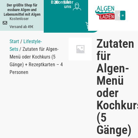
B2B
|
Kontakt
|
Über
Der größte Shop für
uns
essbare Algen und
Lebensmittel mit Algen
Kostenloser
0
Versand ab 49€
Zutaten
Start
/
Lifestyle-
Sets
/ Zutaten für Algen-
für
Menü oder Kochkurs (5
Algen-
Gänge) + Rezeptkarten – 4
Personen
Menü
oder
Kochkur
(5
Gänge)