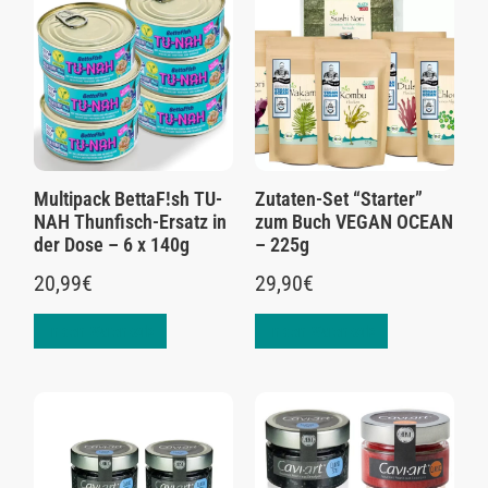
Multipack BettaF!sh TU-
Zutaten-Set “Starter”
NAH Thunfisch-Ersatz in
zum Buch VEGAN OCEAN
der Dose – 6 x 140g
– 225g
20,99
€
29,90
€
In den Warenkorb
In den Warenkorb