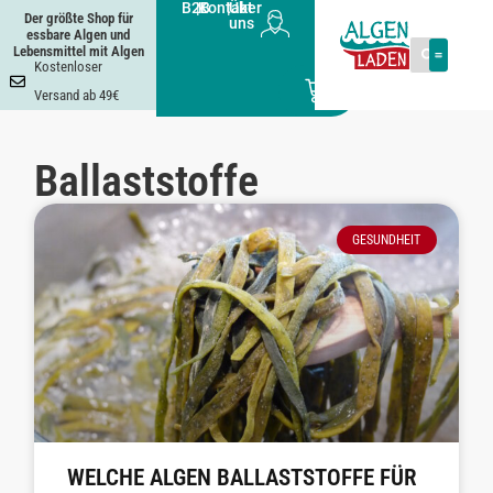
B2B
|
Kontakt
|
Über
Der größte Shop für
uns
essbare Algen und
Lebensmittel mit Algen
Kostenloser
0
Versand ab 49€
Ballaststoffe
GESUNDHEIT
WELCHE ALGEN BALLASTSTOFFE FÜR