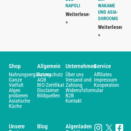
NAPOLI
WAKAME
UND ASIA-
Weiterlesen
SHROOMS
»
Weiterlesen
»
Shop
Allgemein
Unternehmen
Service
Nahrungsergänzung
Datenschutz
Über uns
Affiliates
Ganze
AGB
Versand und
Impressum
Vielfalt
BIO-Zertifikat
Zahlung
Kooperation
Algen
Disclaimer
Widerrufsformular
probieren
Bildquellen
B2B
Asiatische
Kontakt
Küche
Unsere
Blog
Algenladen