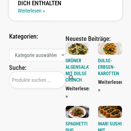
DICH ENTHALTEN
Weiterlesen »
Kategorien:
Neueste Beiträge:
GRÜNER
DULSE-
Suche:
ALGENSALAT
ERBSEN-
MIT DULSE
KAROTTEN
CRUNCH
Weiterlesen
Weiterlesen
»
»
SPAGHETTI
INARI SUSHI
DUO
MIT