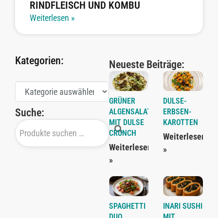
RINDFLEISCH UND KOMBU
Weiterlesen »
Kategorien:
Neueste Beiträge:
GRÜNER
DULSE-
Suche:
ALGENSALAT
ERBSEN-
MIT DULSE
KAROTTEN
CRUNCH
Weiterlesen
Weiterlesen
»
»
SPAGHETTI
INARI SUSHI
DUO
MIT