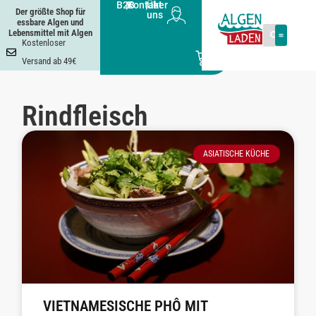
B2B
|
Kontakt
|
Über
Der größte Shop für
uns
essbare Algen und
Lebensmittel mit Algen
Kostenloser
0
Versand ab 49€
Rindfleisch
ASIATISCHE KÜCHE
VIETNAMESISCHE PHÔ MIT