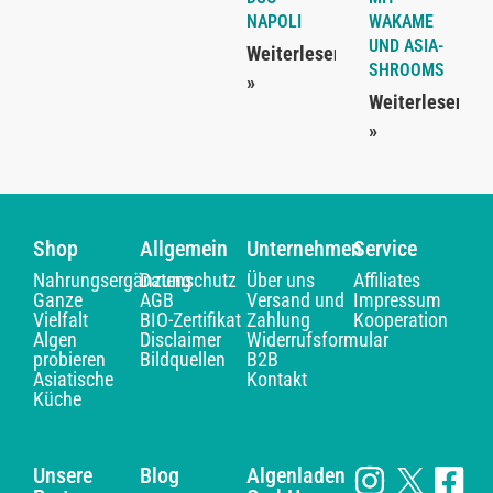
NAPOLI
WAKAME
UND ASIA-
Weiterlesen
SHROOMS
»
Weiterlesen
»
Shop
Allgemein
Unternehmen
Service
Nahrungsergänzung
Datenschutz
Über uns
Affiliates
Ganze
AGB
Versand und
Impressum
Vielfalt
BIO-Zertifikat
Zahlung
Kooperation
Algen
Disclaimer
Widerrufsformular
probieren
Bildquellen
B2B
Asiatische
Kontakt
Küche
Unsere
Blog
Algenladen