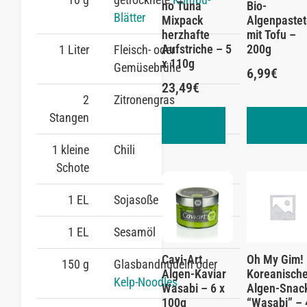
no Tuna
Bio-
Blätter
Mixpack
Algenpaste
herzhafte
mit Tofu –
Aufstriche – 5
200g
1 Liter
Fleisch- oder
x 110g
Gemüsebrühe
6,99
€
23,49
€
2
Zitronengras
Stangen
In den
In den
Warenkorb
Warenkorb
1 kleine
Chili
Schote
1 EL
Sojasoße
1 EL
Sesamöl
Cavi-Art
Oh My Gim!
150 g
Glasbandnudeln oder
Algen-Kaviar
Koreanisch
Kelp-Noodles
Wasabi – 6 x
Algen-Snac
100g
“Wasabi” – 