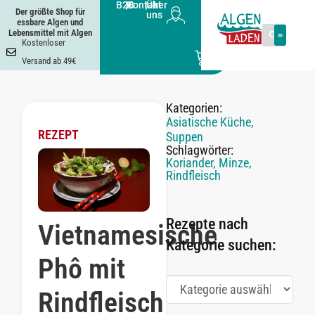
B2B
|
Kontakt
|
Über
Der größte Shop für
uns
essbare Algen und
Lebensmittel mit Algen
Kostenloser
0
Versand ab 49€
Kategorien:
Asiatische Küche
,
REZEPT
Suppen
Schlagwörter:
Koriander
,
Minze
,
Rindfleisch
Rezepte nach
Vietnamesische
Kategorie suchen:
Phô mit
Rindfleisch