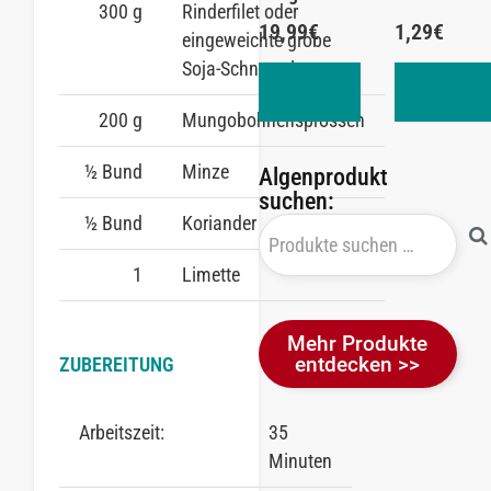
300 g
Rinderfilet oder
19,99
€
1,29
€
eingeweichte grobe
Soja-Schnetzel
In den
In den
Warenkorb
Warenkorb
200 g
Mungobohnensprossen
½ Bund
Minze
Algenprodukt
suchen:
½ Bund
Koriander
1
Limette
Mehr Produkte
entdecken >>
ZUBEREITUNG
Arbeitszeit:
35
Minuten