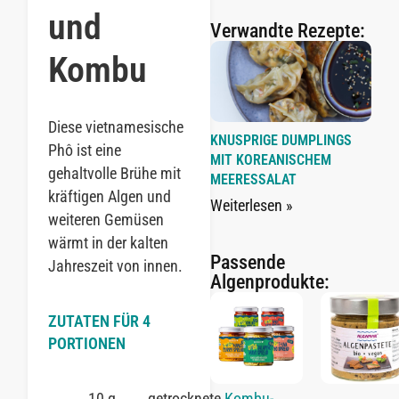
und
Verwandte Rezepte:
Kombu
Diese vietnamesische
KNUSPRIGE DUMPLINGS
Phô ist eine
MIT KOREANISCHEM
gehaltvolle Brühe mit
MEERESSALAT
kräftigen Algen und
Weiterlesen »
weiteren Gemüsen
wärmt in der kalten
Passende
Jahreszeit von innen.
Algenprodukte:
ZUTATEN FÜR 4
PORTIONEN
10 g
getrocknete
Kombu-