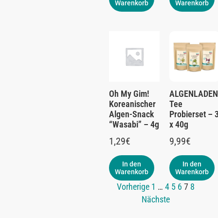
Warenkorb
Warenkorb
Oh My Gim!
ALGENLADEN
Koreanischer
Tee
Algen-Snack
Probierset – 
“Wasabi” – 4g
x 40g
1,29
€
9,99
€
In den
In den
Warenkorb
Warenkorb
Vorherige
1
…
4
5
6
7
8
Nächste