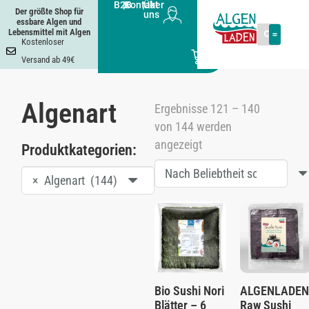
B2B
|
Kontakt
|
Über
Der größte Shop für
uns
essbare Algen und
Lebensmittel mit Algen
Kostenloser
0
Versand ab 49€
Algenart
Ergebnisse 121 – 140
von 144 werden
angezeigt
Produktkategorien:
×
Algenart (144)
Bio Sushi Nori
ALGENLADEN
Blätter – 6
Raw Sushi