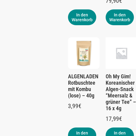
79,90
€
In den
In den
Warenkorb
Warenkorb
ALGENLADEN
Oh My Gim!
Rotbuschtee
Koreanischer
mit Kombu
Algen-Snack
(lose) – 40g
“Meersalz &
grüner Tee” –
3,99
€
16 x 4g
17,99
€
In den
In den