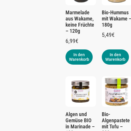
Marmelade
Bio-Hummus
aus Wakame,
mit Wakame 
keine Früchte
180g
– 120g
5,49
€
6,99
€
In den
In den
Warenkorb
Warenkorb
Algen und
Bio-
Gemüse BIO
Algenpastete
in Marinade –
mit Tofu –