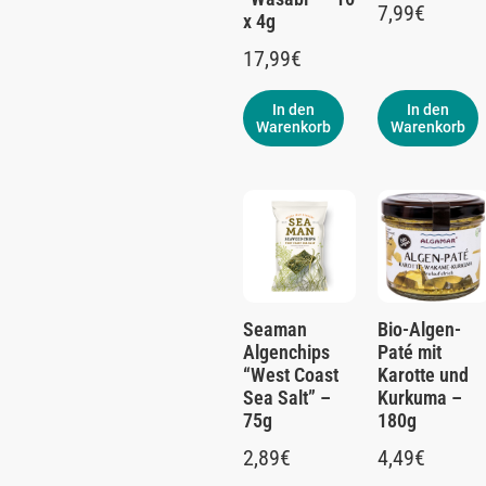
7,99
€
x 4g
17,99
€
In den
In den
Warenkorb
Warenkorb
Seaman
Bio-Algen-
Algenchips
Paté mit
“West Coast
Karotte und
Sea Salt” –
Kurkuma –
75g
180g
2,89
€
4,49
€