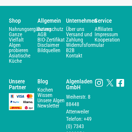
Shop
Allgemein
Unternehmen
Service
Nahrungsergänzung
Datenschutz
Über uns
Affiliates
Ganze
AGB
Versand und
Impressum
Vielfalt
BIO-Zertifikat
Zahlung
Kooperation
Algen
Disclaimer
Widerrufsformular
probieren
Bildquellen
B2B
Asiatische
Kontakt
Küche
Unsere
Blog
Algenladen
Partner
GmbH
Kochen
Wissen
Weiherstr. 8
Unsere Algen
88448
Newsletter
Attenweiler
Telefon: +49
(0) 7343