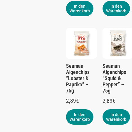
In den
In den
Warenkorb
Warenkorb
Seaman
Seaman
Algenchips
Algenchips
“Lobster &
“Squid &
Paprika” –
Pepper” –
75g
75g
2,89
€
2,89
€
In den
In den
Warenkorb
Warenkorb