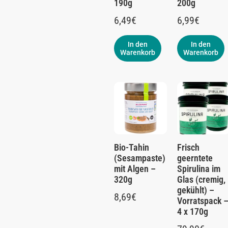
190g
200g
6,49
€
6,99
€
In den
In den
Warenkorb
Warenkorb
Bio-Tahin
Frisch
(Sesampaste)
geerntete
mit Algen –
Spirulina im
320g
Glas (cremig,
gekühlt) –
8,69
€
Vorratspack 
4 x 170g