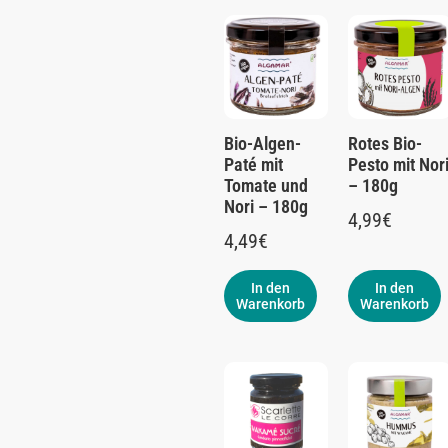
Bio-Algen-
Rotes Bio-
Paté mit
Pesto mit Nor
Tomate und
– 180g
Nori – 180g
4,99
€
4,49
€
In den
In den
Warenkorb
Warenkorb