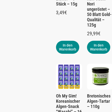
Stück – 15g
Nori
ungeröstet –
3,49
€
50 Blatt Gold-
Qualität –
125g
29,99
€
In den
In den
Warenkorb
Warenkorb
Oh My Gim!
Bretonisches
Koreanischer
Algen-Tartar
Algen-Snack
– 110g
“Wasabi” – 16