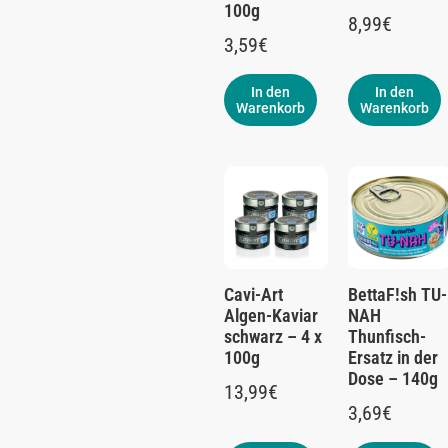
100g
8,99
€
3,59
€
In den
In den
Warenkorb
Warenkorb
Cavi-Art
BettaF!sh TU-
Algen-Kaviar
NAH
schwarz – 4 x
Thunfisch-
100g
Ersatz in der
Dose – 140g
13,99
€
3,69
€