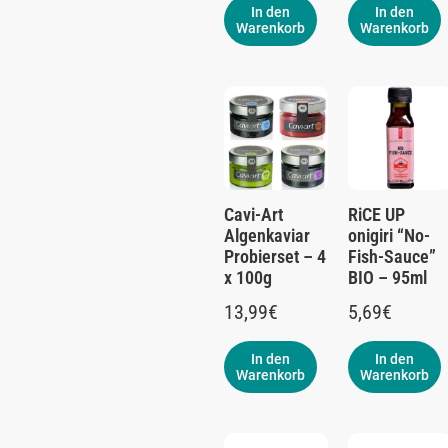
In den
In den
Warenkorb
Warenkorb
Cavi-Art
RiCE UP
Algenkaviar
onigiri “No-
Probierset – 4
Fish-Sauce”
x 100g
BIO – 95ml
13,99
€
5,69
€
In den
In den
Warenkorb
Warenkorb