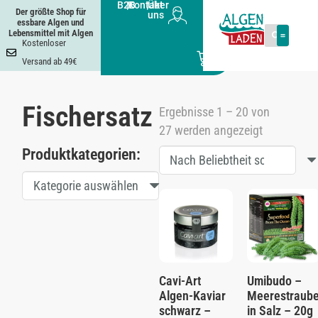
B2B
|
Kontakt
|
Über
Der größte Shop für
uns
essbare Algen und
Lebensmittel mit Algen
Kostenloser
0
Versand ab 49€
Fischersatz
Ergebnisse 1 – 20 von
27 werden angezeigt
Produktkategorien:
Kategorie auswählen
Cavi-Art
Umibudo –
Algen-Kaviar
Meerestraub
schwarz –
in Salz – 20g