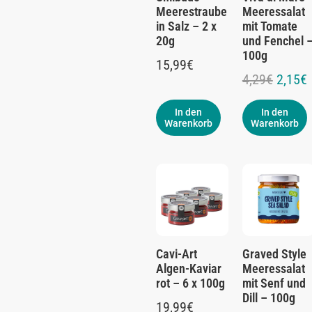
Meerestraube
Meeressalat
in Salz – 2 x
mit Tomate
20g
und Fenchel 
100g
15,99
€
4,29
€
2,15
€
In den
In den
Warenkorb
Warenkorb
Cavi-Art
Graved Style
Algen-Kaviar
Meeressalat
rot – 6 x 100g
mit Senf und
Dill – 100g
19,99
€