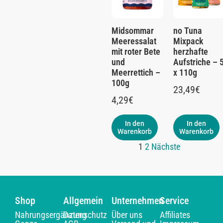
Midsommar
no Tuna
Meeressalat
Mixpack
mit roter Bete
herzhafte
und
Aufstriche – 
Meerrettich –
x 110g
100g
23,49
€
4,29
€
In den
In den
Warenkorb
Warenkorb
1
2
Nächste
Shop
Allgemein
Unternehmen
Service
Nahrungsergänzung
Datenschutz
Über uns
Affiliates