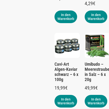
4,29
€
In den
In den
Warenkorb
Warenkorb
Cavi-Art
Umibudo –
Algen-Kaviar
Meerestraub
schwarz – 6 x
in Salz – 6 x
100g
20g
19,99
€
49,99
€
In den
In den
Warenkorb
Warenkorb