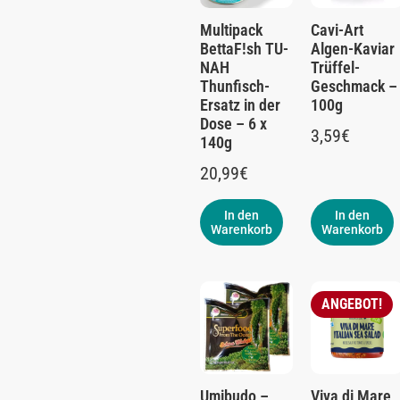
Multipack
Cavi-Art
BettaF!sh TU-
Algen-Kaviar
NAH
Trüffel-
Thunfisch-
Geschmack –
Ersatz in der
100g
Dose – 6 x
3,59
€
140g
20,99
€
In den
In den
Warenkorb
Warenkorb
ANGEBOT!
Umibudo –
Viva di Mare