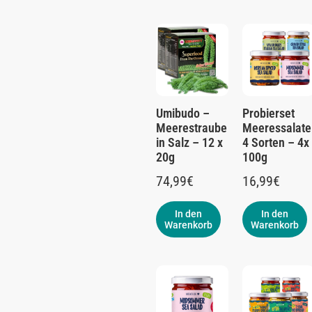
Umibudo –
Probierset
Meerestraube
Meeressalate
in Salz – 12 x
4 Sorten – 4x
20g
100g
74,99
€
16,99
€
In den
In den
Warenkorb
Warenkorb