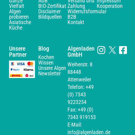
Ganze
AGB
Versand und
Impressum
Vielfalt
BIO-Zertifikat
Zahlung
Kooperation
Algen
Disclaimer
Widerrufsformular
probieren
Bildquellen
B2B
Asiatische
Kontakt
Küche
Unsere
Blog
Algenladen
Partner
GmbH
Kochen
Wissen
Weiherstr. 8
Unsere Algen
88448
Newsletter
Attenweiler
Telefon: +49
(0) 7343
9223254
Fax: +49 (0)
7343 919153
E-Mail:
info@algenladen.de