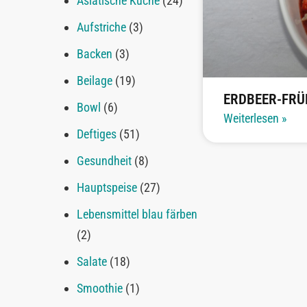
Asiatische Küche
(24)
Aufstriche
(3)
Backen
(3)
Beilage
(19)
ERDBEER-FRÜ
Bowl
(6)
Weiterlesen »
Deftiges
(51)
Gesundheit
(8)
Hauptspeise
(27)
Lebensmittel blau färben
(2)
Salate
(18)
Smoothie
(1)