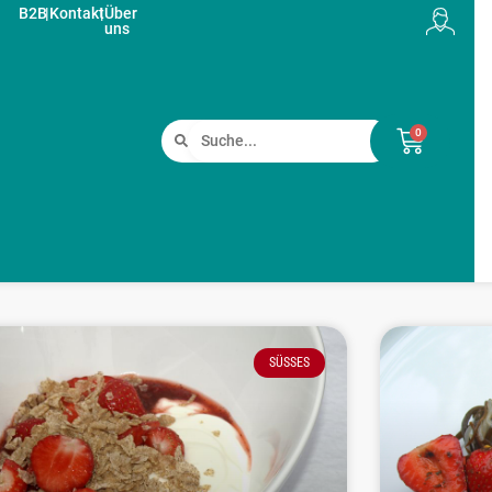
B2B
|
Kontakt
|
Über
uns
0
SÜSSES