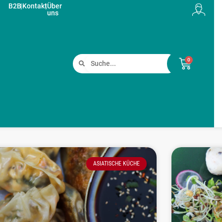
B2B
|
Kontakt
|
Über
uns
0
ASIATISCHE KÜCHE