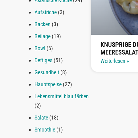
Asiatische Küche
(24)
Aufstriche
(3)
Backen
(3)
Beilage
(19)
KNUSPRIGE D
Bowl
(6)
MEERESSALA
Deftiges
(51)
Weiterlesen »
Gesundheit
(8)
Hauptspeise
(27)
Lebensmittel blau färben
(2)
Salate
(18)
Smoothie
(1)