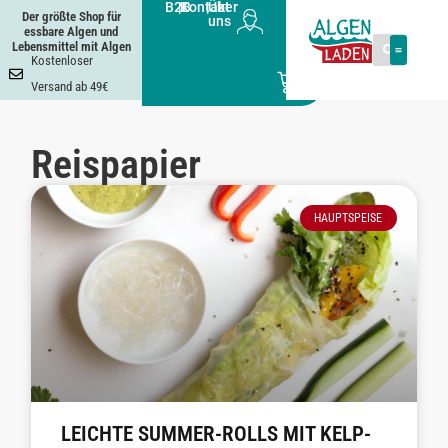
B2B
|
Kontakt
|
Über
Der größte Shop für
uns
essbare Algen und
Lebensmittel mit Algen
Kostenloser
0
Versand ab 49€
Reispapier
HAUPTSPEISE
LEICHTE SUMMER-ROLLS MIT KELP-