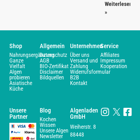
Weiterlesen
»
Shop
Allgemein
Unternehmen
Service
Nahrungsergänzung
Datenschutz
Über uns
Affiliates
Ganze
AGB
Versand und
Impressum
Vielfalt
BIO-Zertifikat
Zahlung
Kooperation
Algen
Disclaimer
Widerrufsformular
probieren
Bildquellen
B2B
Asiatische
Kontakt
Küche
Unsere
Blog
Algenladen
Partner
GmbH
Kochen
Wissen
Weiherstr. 8
Unsere Algen
88448
Newsletter