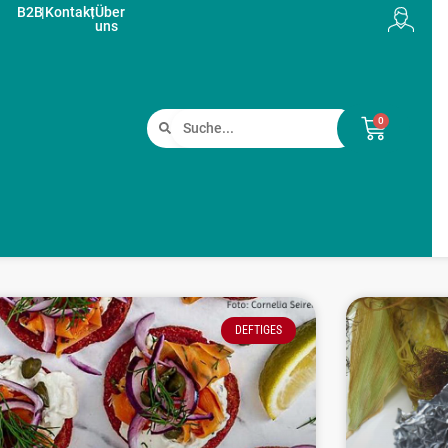
B2B
|
Kontakt
|
Über
uns
0
DEFTIGES