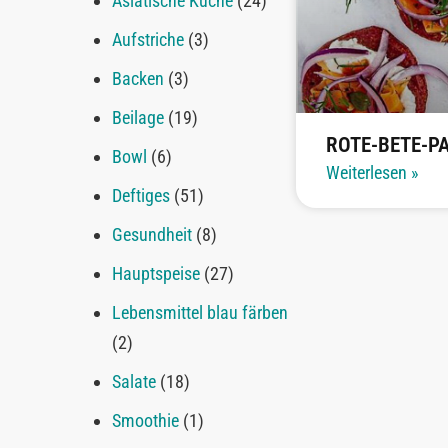
Asiatische Küche
(24)
Aufstriche
(3)
Backen
(3)
Beilage
(19)
ROTE-BETE-P
Bowl
(6)
Weiterlesen »
Deftiges
(51)
Gesundheit
(8)
Hauptspeise
(27)
Lebensmittel blau färben
(2)
Salate
(18)
Smoothie
(1)