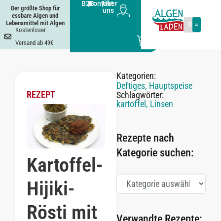
B2B
|
Kontakt
|
Über
Der größte Shop für
uns
essbare Algen und
Lebensmittel mit Algen
Kostenloser
0
Versand ab 49€
Kategorien:
Deftiges
,
Hauptspeise
REZEPT
Schlagwörter:
kartoffel
,
Linsen
Rezepte nach
Kategorie suchen:
Kartoffel-
Hijiki-
Rösti mit
Verwandte Rezepte: