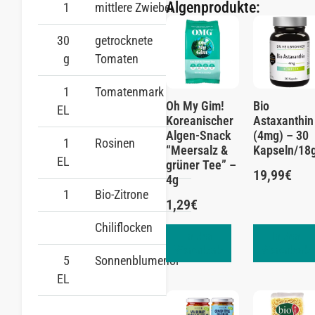
Algenprodukte:
1
mittlere Zwiebel
30
getrocknete
g
Tomaten
1
Tomatenmark
Oh My Gim!
Bio
EL
Koreanischer
Astaxanthin
Algen-Snack
(4mg) – 30
1
Rosinen
“Meersalz &
Kapseln/18
EL
grüner Tee” –
19,99
€
4g
1
Bio-Zitrone
1,29
€
Chiliflocken
In den
In den
Warenkorb
Warenkorb
5
Sonnenblumenöl
EL