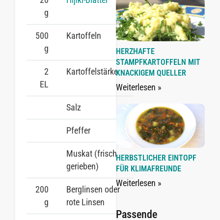
g
500
Kartoffeln
g
HERZHAFTE
STAMPFKARTOFFELN MIT
2
Kartoffelstärke
KNACKIGEM QUELLER
EL
Weiterlesen »
Salz
Pfeffer
Muskat (frisch
HERBSTLICHER EINTOPF
gerieben)
FÜR KLIMAFREUNDE
Weiterlesen »
200
Berglinsen oder
g
rote Linsen
Passende