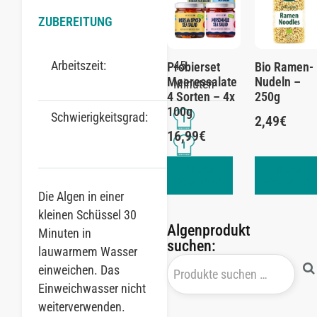
ZUBEREITUNG
Arbeitszeit:
45
Probierset
Bio Ramen-
Meeressalate
Nudeln –
Minuten
4 Sorten – 4x
250g
100g
Schwierigkeitsgrad:
2,49
€
16,99
€
In den
In den
Warenkorb
Warenkorb
Die Algen in einer
kleinen Schüssel 30
Algenprodukt
Minuten in
suchen:
lauwarmem Wasser
einweichen. Das
Einweichwasser nicht
weiterverwenden.