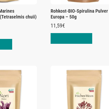
arines
Rohkost-BIO-Spirulina Pulver
(Tetraselmis chuii)
Europa – 50g
11,59
€
In den Warenkorb
orb