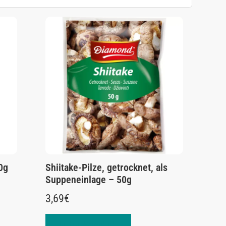
0g
Shiitake-Pilze, getrocknet, als
Suppeneinlage – 50g
3,69
€
In den Warenkorb