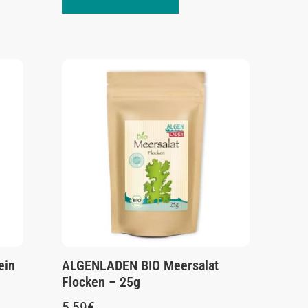
ein
ALGENLADEN BIO Meersalat
Flocken – 25g
5,59
€