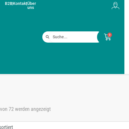
B2B
|
Kontakt
|
Über
uns
0
 von 72 werden angezeigt