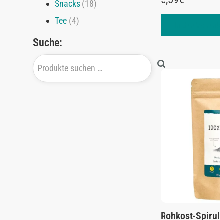
Snacks
(18)
Tee
(4)
In den Warenk
Suche:
Rohkost-Spirul