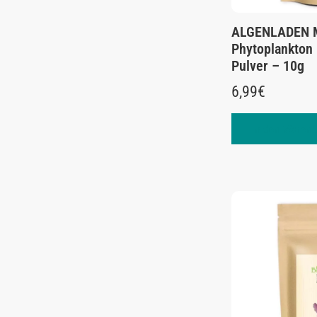
ALGENLADEN M
Phytoplankton 
Pulver – 10g
6,99
€
In den Warenk