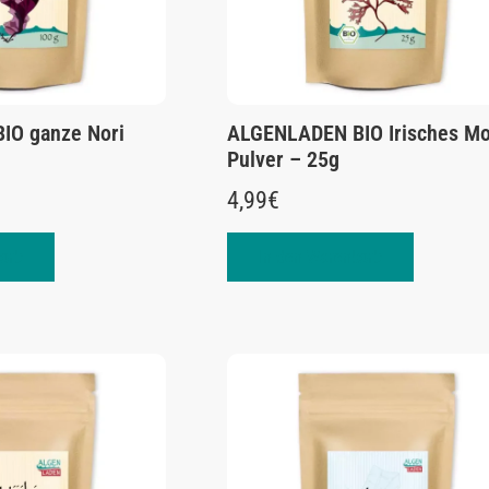
IO ganze Nori
ALGENLADEN BIO Irisches M
Pulver – 25g
4,99
€
orb
In den Warenkorb