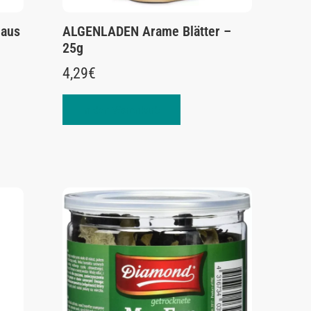
 aus
ALGENLADEN Arame Blätter –
25g
4,29
€
In den Warenkorb