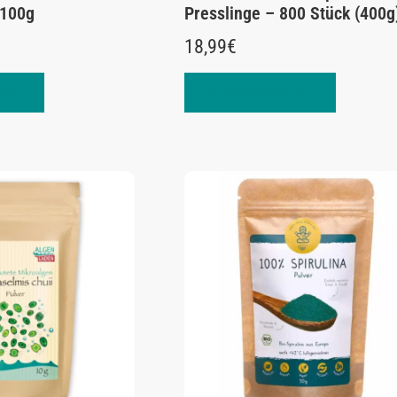
 100g
Presslinge – 800 Stück (400g
18,99
€
orb
In den Warenkorb