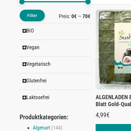
Filter
Preis:
0€
—
70€
BIO
Vegan
Vegetarisch
Glutenfrei
ALGENLADEN BI
Laktosefrei
Blatt Gold-Qual
4,99
€
Produktkategorien:
Algenart
(144)
In den Warenk