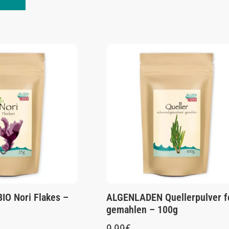
O Nori Flakes –
ALGENLADEN Quellerpulver f
gemahlen – 100g
9,99
€