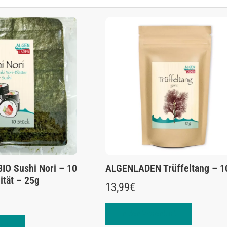
O Sushi Nori – 10
ALGENLADEN Trüffeltang – 1
ität – 25g
13,99
€
In den Warenkorb
orb