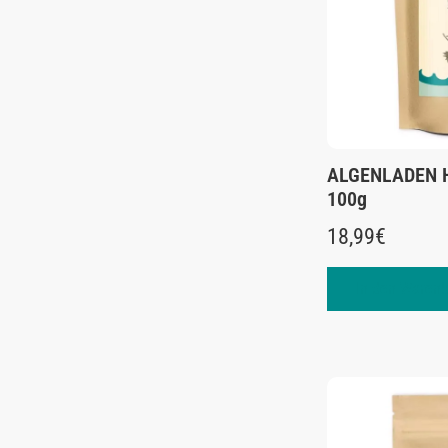
ALGENLADEN Hij
100g
18,99
€
In den Warenk