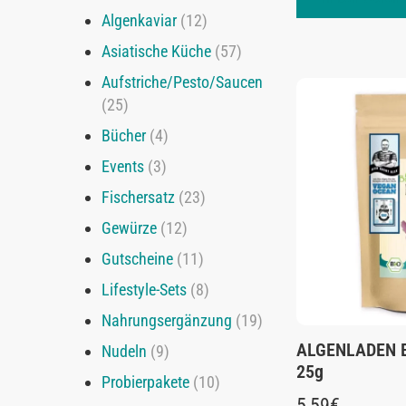
Algenkaviar
(12)
Asiatische Küche
(57)
Aufstriche/Pesto/Saucen
(25)
Bücher
(4)
Events
(3)
Fischersatz
(23)
Gewürze
(12)
Gutscheine
(11)
Lifestyle-Sets
(8)
Nahrungsergänzung
(19)
ALGENLADEN BI
Nudeln
(9)
25g
Probierpakete
(10)
5,59
€