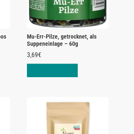
oos
Mu-Err-Pilze, getrocknet, als
Suppeneinlage – 60g
3,69
€
In den Warenkorb