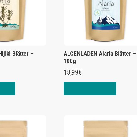
iki Blätter –
ALGENLADEN Alaria Blätter –
100g
18,99
€
orb
In den Warenkorb