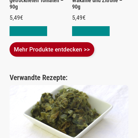
getrockneten Tomaten –
Wakame und Zitrone –
90g
90g
5,49
€
5,49
€
In den Warenkorb
In den Warenkorb
Mehr Produkte entdecken >>
Verwandte Rezepte: