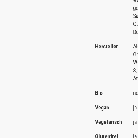
ge
Sa
Qu
Du
Hersteller
Al
G
We
8,
At
Bio
ne
Vegan
ja
Vegetarisch
ja
Glutenfrei
ja