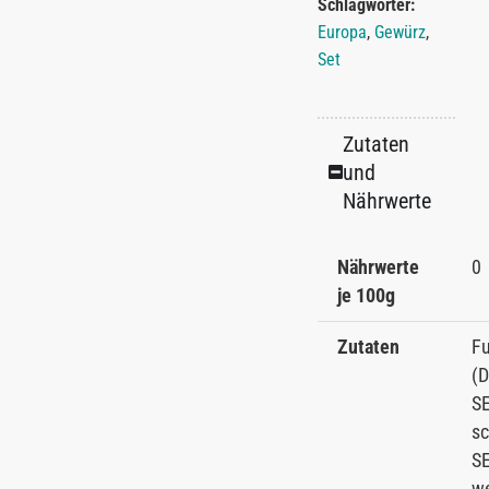
Schlagwörter:
Europa
,
Gewürz
,
Set
Zutaten
und
Nährwerte
Nährwerte
0
je 100g
Zutaten
Fu
(D
S
sc
S
w