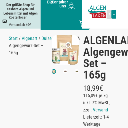
B2B
|
Kontakt
|
Über
Der größte Shop für
uns
essbare Algen und
Lebensmittel mit Algen
Kostenloser
0
Versand ab 49€
ALGENLA
Start
/
Algenart
/
Dulse
/ ALGENLADEN
Algengewürz-Set –
Algengew
165g
Set –
165g
18,99
€
115,09€ je kg
inkl. 7% MwSt.,
zzgl.
Versand
Lieferzeit: 1-4
Werktage