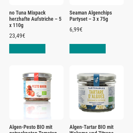
no Tuna Mixpack
Seaman Algenchips
herzhafte Aufstriche – 5
Partyset – 3 x 75g
x 110g
6,99
€
23,49
€
In den Warenkorb
In den Warenkorb
Algen-Pesto BIO mit
Algen-Tartar BIO mit