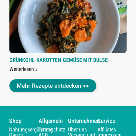
GRÜNKOHL-KAROTTEN-GEMÜSE MIT DULSE
Weiterlesen »
Mehr Rezepte entdecken >>
Shop
Allgemein
Unternehmen
Service
Nahrungsergänzung
Datenschutz
Über uns
Affiliates
Ganze
AGB
Versand und
Impressum