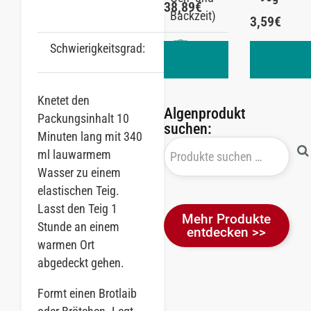
38,89
€
Backzeit)
3,59
€
Schwierigkeitsgrad:
In den
In den
Warenkorb
Warenkorb
Knetet den
Algenprodukt
Packungsinhalt 10
suchen:
Minuten lang mit 340
ml lauwarmem
Wasser zu einem
elastischen Teig.
Lasst den Teig 1
Mehr Produkte
Stunde an einem
entdecken >>
warmen Ort
abgedeckt gehen.
Formt einen Brotlaib