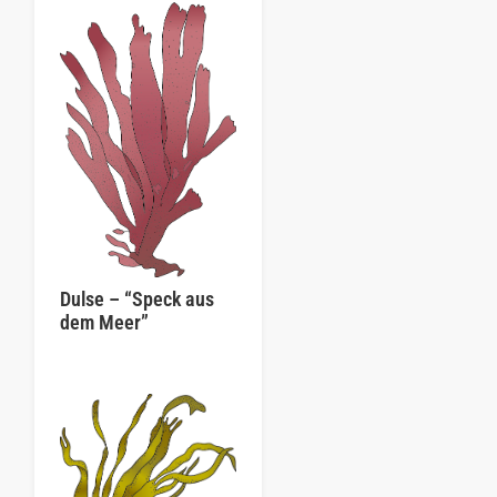
Dulse – “Speck aus
dem Meer”