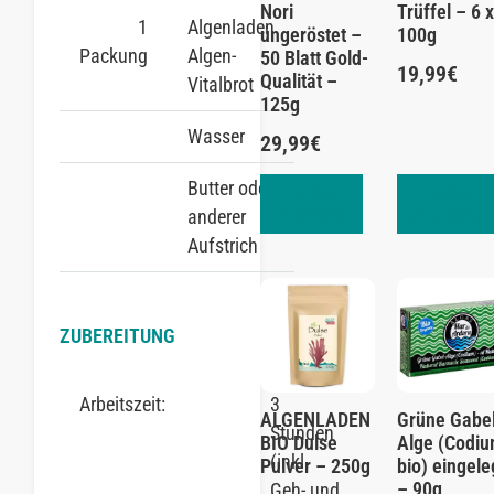
Nori
Trüffel – 6 
1
Algenladen
ungeröstet –
100g
Packung
Algen-
50 Blatt Gold-
19,99
€
Qualität –
Vitalbrot
125g
Wasser
29,99
€
Butter oder
In den
In den
Warenkorb
Warenkorb
anderer
Aufstrich
ZUBEREITUNG
Arbeitszeit:
3
ALGENLADEN
Grüne Gabe
Stunden
BIO Dulse
Alge (Codiu
(inkl.
Pulver – 250g
bio) eingele
– 90g
Geh- und