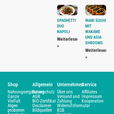
SPAGHETTI
INARI SUSHI
DUO
MIT
NAPOLI
WAKAME
UND ASIA-
Weiterlesen
SHROOMS
»
Weiterlesen
»
Shop
Allgemein
Unternehmen
Service
Nahrungsergänzung
Datenschutz
Über uns
Affiliates
Ganze
AGB
Versand und
Impressum
Vielfalt
BIO-Zertifikat
Zahlung
Kooperation
Algen
Disclaimer
Widerrufsformular
probieren
Bildquellen
B2B