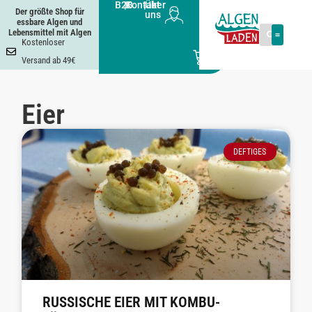
B2B
|
Kontakt
|
Über
Der größte Shop für
uns
essbare Algen und
Lebensmittel mit Algen
Kostenloser
0
Versand ab 49€
Eier
DEFTIGES
RUSSISCHE EIER MIT KOMBU-