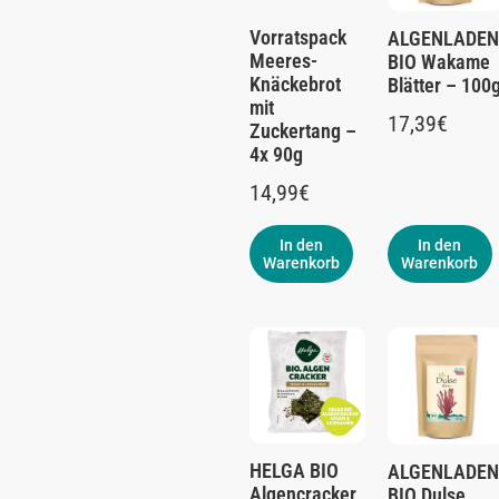
Vorratspack
ALGENLADEN
Meeres-
BIO Wakame
Knäckebrot
Blätter – 100
mit
17,39
€
Zuckertang –
4x 90g
14,99
€
In den
In den
Warenkorb
Warenkorb
HELGA BIO
ALGENLADEN
Algencracker
BIO Dulse