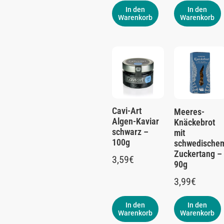
In den
In den
Warenkorb
Warenkorb
Cavi-Art
Meeres-
Algen-Kaviar
Knäckebrot
schwarz –
mit
100g
schwedische
Zuckertang –
3,59
€
90g
3,99
€
In den
In den
Warenkorb
Warenkorb