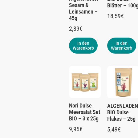
Sesam &
Blätter – 100
Leinsamen –
18,59
€
45g
2,89
€
In den
In den
Warenkorb
Warenkorb
Nori Dulse
ALGENLADEN
Meersalat Set
BIO Dulse
BIO – 3 x 25g
Flakes – 25g
9,95
€
5,49
€