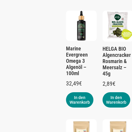
Marine
HELGA BIO
Evergreen
Algencracker
Omega 3
Rosmarin &
Algenöl –
Meersalz –
100ml
45g
32,49
€
2,89
€
In den
In den
Warenkorb
Warenkorb