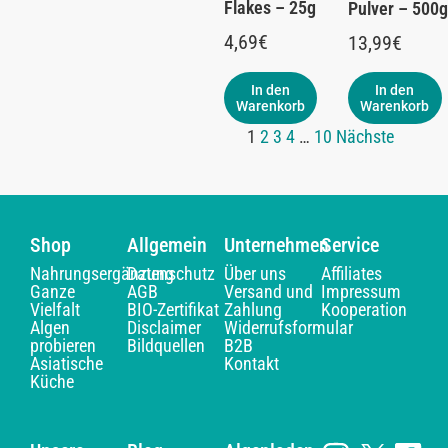
Flakes – 25g
Pulver – 500g
4,69
€
13,99
€
In den
In den
Warenkorb
Warenkorb
1
2
3
4
…
10
Nächste
Shop
Allgemein
Unternehmen
Service
Nahrungsergänzung
Datenschutz
Über uns
Affiliates
Ganze
AGB
Versand und
Impressum
Vielfalt
BIO-Zertifikat
Zahlung
Kooperation
Algen
Disclaimer
Widerrufsformular
probieren
Bildquellen
B2B
Asiatische
Kontakt
Küche