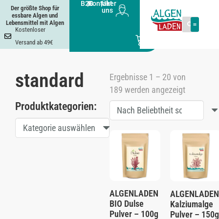
B2B
|
Kontakt
|
Über
Der größte Shop für
uns
essbare Algen und
Lebensmittel mit Algen
Kostenloser
0
Versand ab 49€
standard
Ergebnisse 1 – 20 von
189 werden angezeigt
Produktkategorien:
Kategorie auswählen
ALGENLADEN
ALGENLADEN
BIO Dulse
Kalziumalge
Pulver – 100g
Pulver – 150g